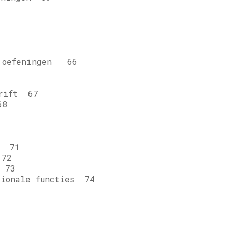
 oefeningen 66
rift 67
68
s 71
 72
 73
ionale functies 74