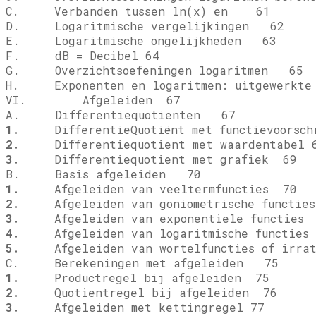
C. Verbanden tussen ln(x) en
61
D. Logaritmische vergelijkingen 62
E. Logaritmische ongelijkheden 63
F. dB = Decibel 64
G. Overzichtsoefeningen logaritmen 65
H. Exponenten en logaritmen: uitgewerkte
VI. Afgeleiden 67
A. Differentiequotienten 67
1.
DifferentieQuotiënt met functievoorsch
2.
Differentiequotient met waardentabel 
3.
Differentiequotient met grafiek 69
B. Basis afgeleiden 70
1.
Afgeleiden van veeltermfuncties 70
2.
Afgeleiden van goniometrische functie
3.
Afgeleiden van exponentiele functies
4.
Afgeleiden van logaritmische functies
5.
Afgeleiden van wortelfuncties of irrat
C. Berekeningen met afgeleiden 75
1.
Productregel bij afgeleiden 75
2.
Quotientregel bij afgeleiden 76
3.
Afgeleiden met kettingregel 77