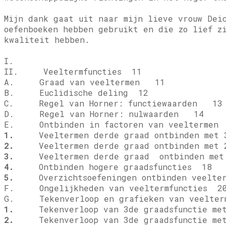
Mijn dank gaat uit naar mijn lieve vrouw Dei
oefenboeken hebben gebruikt en die zo lief z
kwaliteit hebben.
I.
II. Veeltermfuncties 11
A. Graad van veeltermen 11
B. Euclidische deling 12
C. Regel van Horner: functiewaarden 13
D. Regel van Horner: nulwaarden 14
E. Ontbinden in factoren van veelterme
1.
Veeltermen derde graad ontbinden met 3
2.
Veeltermen derde graad ontbinden met 2
3.
Veeltermen derde graad ontbinden met 
4.
Ontbinden hogere graadsfuncties 18
5.
Overzichtsoefeningen ontbinden veelte
F. Ongelijkheden van veeltermfuncties 2
G. Tekenverloop en grafieken van veelter
1.
Tekenverloop van 3de graadsfunctie met
2.
Tekenverloop van 3de graadsfunctie met