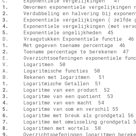
C. Exponentiele vergelijkingen 41
1.
Omvormen exponentiele vergelijkingen 
2.
Verdubbeling en halvering bij exponent
3.
Exponentiele vergelijkingen ( zelfde g
4.
Exponentiele vergelijkingen (met versch
5.
Exponentiele ongelijkheden 45
D. Vraagstukken Exponentiele functie 46
1.
Met gegeven toename percentage 46
2.
Toename percentage te berekenen 47
E. Overzichtsoefeningen exponentiele fun
V. Logaritmen 50
A. Logaritmische functies 50
B. Rekenen met logaritmen 51
1.
Logaritmische Getallen 51
2.
Logaritme van een product 52
3.
Logaritme van een quotient 53
4.
Logaritme van een macht 54
5.
Logaritme van som en verschil 55
6.
Logaritme met breuk als grondgetal 56
7.
Logaritme met omwisseling grondgetal 5
8.
Logaritmen met wortels 58
9.
Overzichtsoefeningen logaritmen berek