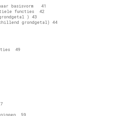
naar basisvorm 41
iele functies 42
rondgetal ) 43
illend grondgetal) 44
cties 49
7
eningen 59