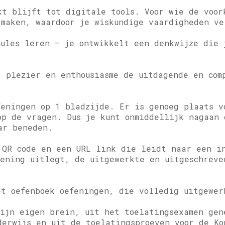
kt blijft tot digitale tools. Voor wie de voor
 maken, waardoor je wiskundige vaardigheden ve
mules leren – je ontwikkelt een denkwijze die 
, plezier en enthousiasme de uitdagende en com
feningen op 1 bladzijde. Er is genoeg plaats v
op de vragen. Dus je kunt onmiddellijk nagaan 
ar beneden.
 QR code en een URL link die leidt naar een i
fening uitlegt, de uitgewerkte en uitgeschreve
et oefenboek oefeningen, die volledig uitgewer
mijn eigen brein, uit het toelatingsexamen gen
derwijs en uit de toelatingsproeven voor de Ko