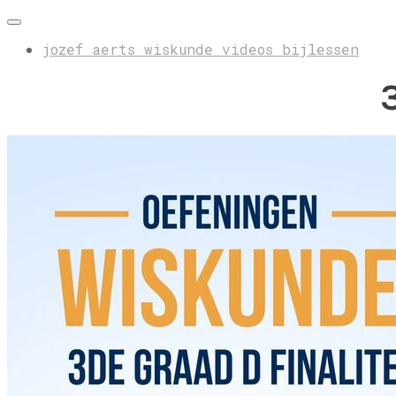
jozef aerts wiskunde videos bijlessen