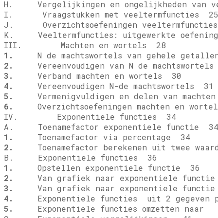
H. Vergelijkingen en ongelijkheden van vee
I. Vraagstukken met veeltermfuncties 2
J. Overzichtsoefeningen veeltermfunctie
K. Veeltermfuncties: uitgewerkte oefeni
III. Machten en wortels 28
1.
N de machtswortels van gehele getalle
2.
Vereenvoudigen van N de machtswortels
3.
Verband machten en wortels 30
4.
Vereenvoudigen N-de machtswortels 31
5.
Vermenigvuldigen en delen van machten 
6.
Overzichtsoefeningen machten en worte
IV. Exponentiele functies 34
A. Toenamefactor exponentiele functie 3
1.
Toenamefactor via percentage 34
2.
Toenamefactor berekenen uit twee waar
B. Exponentiele functies 36
1.
Opstellen exponentiele functie 36
2.
Van grafiek naar exponentiele functi
3.
Van grafiek naar exponentiele functi
4.
Exponentiele functies
uit 2 gegeven 
5.
Exponentiele functies omzetten naar