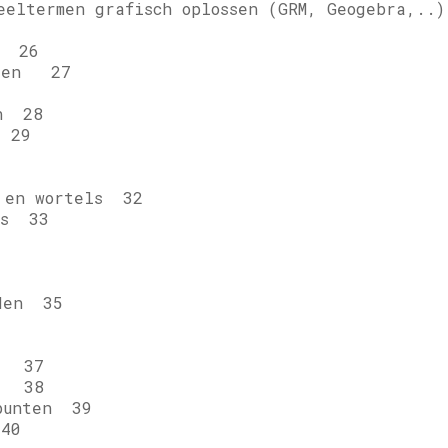
ltermen grafisch oplossen (GRM, Geogebra,..
5
s 26
ngen 27
n 28
 29
en wortels 32
ls 33
4
den 35
e
37
e
38
punten 39
40