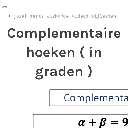
jozef aerts wiskunde videos bijlessen
Complementaire
hoeken ( in
graden )