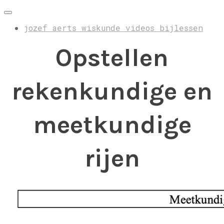
jozef aerts wiskunde videos bijlessen
Opstellen
rekenkundige en
meetkundige
rijen