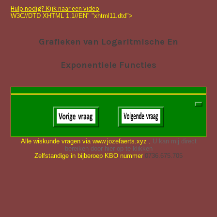
Hulp nodig? Kijk naar een video
W3C//DTD XHTML 1.1//EN" "xhtml11.dtd">
Grafieken van Logaritmische En
Exponentiele Functies
Alle wiskunde vragen via www.jozefaerts.xyz .
U kan mij direct
bereiken door hier op te klikken
Zelfstandige in bijberoep KBO nummer
0736.675.705