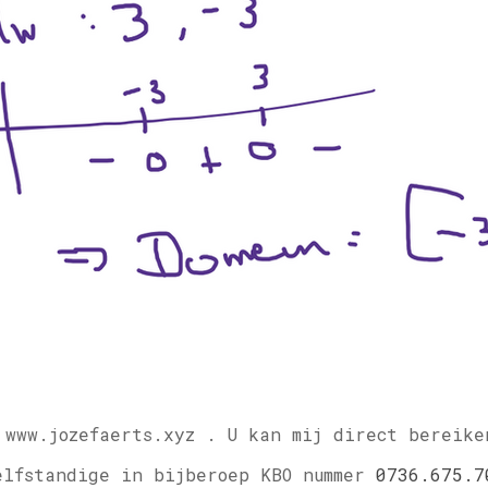
 www.jozefaerts.xyz .
U kan mij direct bereike
elfstandige in bijberoep KBO nummer
0736.675.7