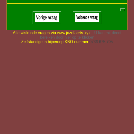
Alle wiskunde vragen via www.jozefaerts.xyz .
U kan mij direct
bereiken door hier op te klikken
Zelfstandige in bijberoep KBO nummer
0736.675.705