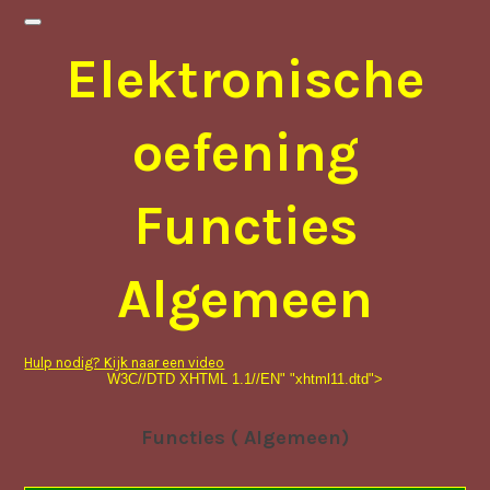
Elektronische
oefening
Functies
Algemeen
Hulp nodig? Kijk naar een video
W3C//DTD XHTML 1.1//EN" "xhtml11.dtd">
Functies ( Algemeen)