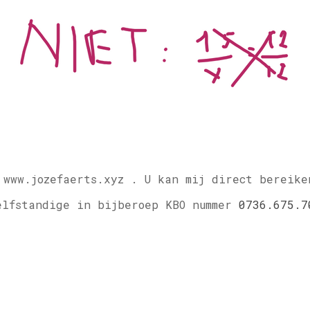
 www.jozefaerts.xyz .
U kan mij direct bereike
elfstandige in bijberoep KBO nummer
0736.675.7