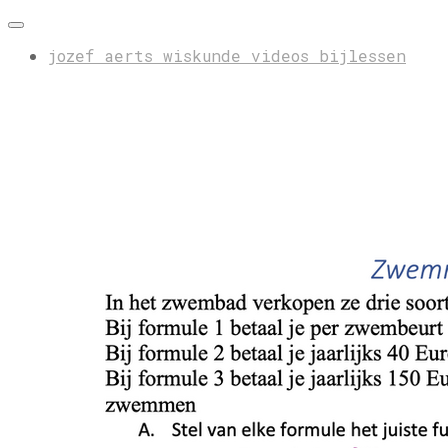
jozef aerts wiskunde videos bijlessen