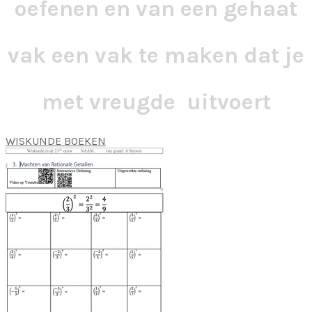
oefenen en van een gehaat
vak een vak te maken dat je
met vreugde uitvoert​
WISKUNDE BOEKEN