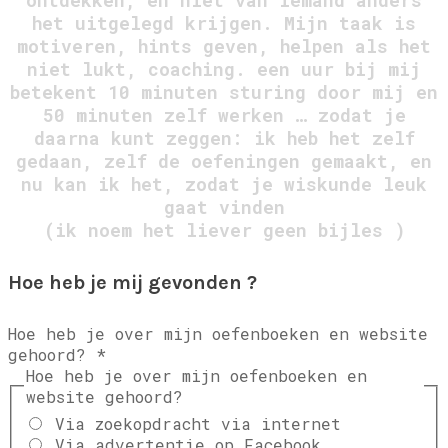
ontdekken, en niet van iemand anders
het uitgelegd krijgen. Mijn taak is
motiveren, hints geven, helpen als het
niet lukt, coaching. een uur bij mij
betekent 10 minuten sturing door mij en
50 minuten zelf werken … zodat je
daarna kunt zeggen: ik heb het zelf
gedaan, zelf de oefeningen gemaakt, en
nu kan ik het, zodat je wiskunde leuk
gaat vinden
(ik noem het liever geen bijles )
Leave this field empty
Hoe heb je mij gevonden ?
Hoe heb je over mijn oefenboeken en website
gehoord?
*
Hoe heb je over mijn oefenboeken en
website gehoord?
Via zoekopdracht via internet
Via advertentie op Facebook