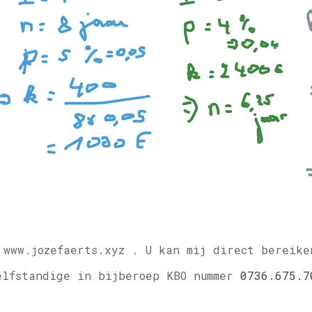
 www.jozefaerts.xyz .
U kan mij direct bereike
elfstandige in bijberoep KBO nummer
0736.675.7