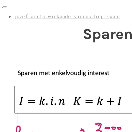
jozef aerts wiskunde videos bijlessen
Sparen