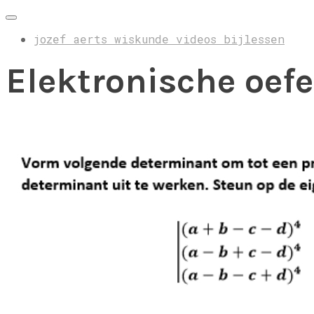
jozef aerts wiskunde videos bijlessen
Elektronische oef