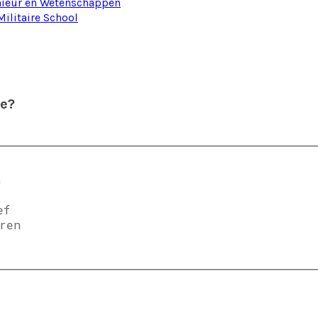
enieur en Wetenschappen
ilitaire School
te?
n
ef
ren