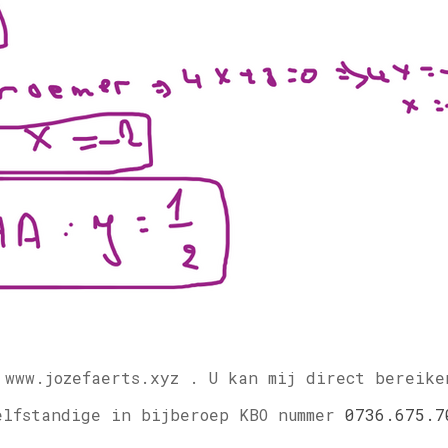
 www.jozefaerts.xyz .
U kan mij direct bereike
elfstandige in bijberoep KBO nummer
0736.675.7