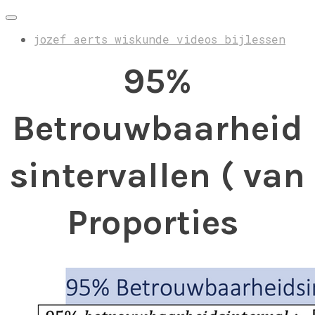
jozef aerts wiskunde videos bijlessen
95%
Betrouwbaarheid
sintervallen ( van
Proporties