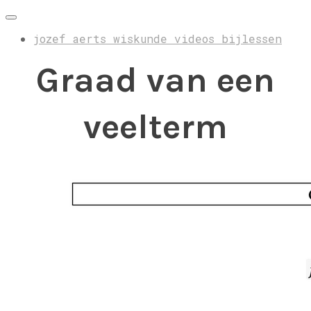
jozef aerts wiskunde videos bijlessen
Graad van een
veelterm