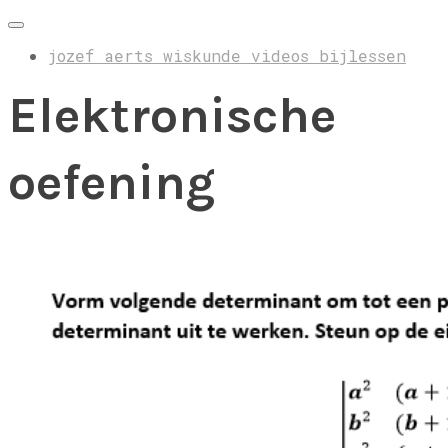
jozef aerts wiskunde videos bijlessen
Elektronische
oefening