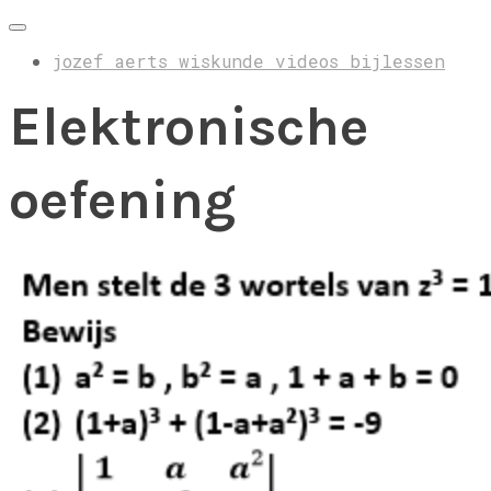
jozef aerts wiskunde videos bijlessen
Elektronische
oefening