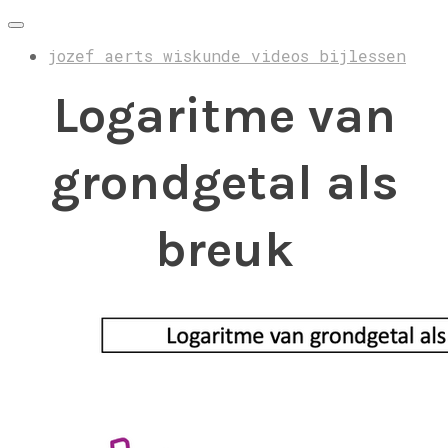
jozef aerts wiskunde videos bijlessen
Logaritme van
grondgetal als
breuk