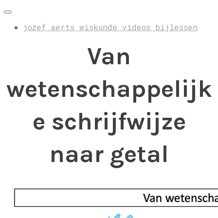
jozef aerts wiskunde videos bijlessen
Van
wetenschappelijk
e schrijfwijze
naar getal