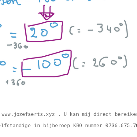
 www.jozefaerts.xyz .
U kan mij direct bereike
elfstandige in bijberoep KBO nummer
0736.675.7