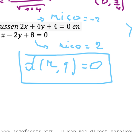
 www.jozefaerts.xyz .
U kan mij direct bereike