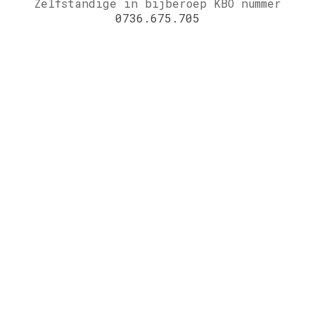
Zelfstandige in bijberoep KBO nummer
0736.675.705