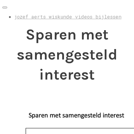
jozef aerts wiskunde videos bijlessen
Sparen met
samengesteld
interest