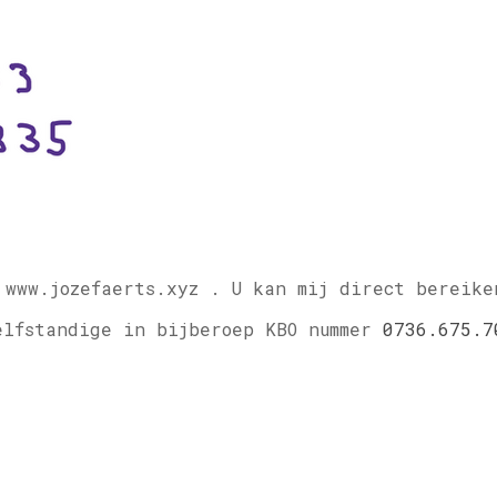
 www.jozefaerts.xyz .
U kan mij direct bereike
elfstandige in bijberoep KBO nummer
0736.675.7