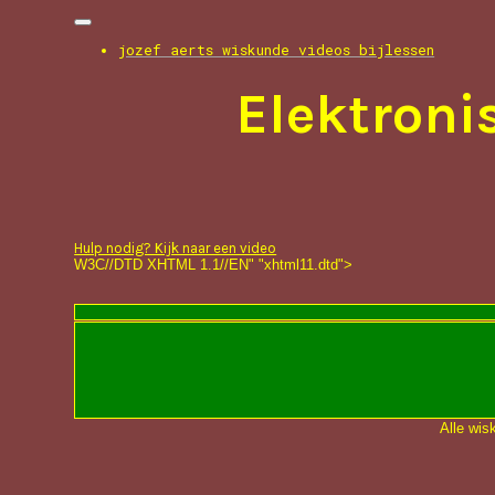
jozef aerts wiskunde videos bijlessen
Elektroni
Hulp nodig? Kijk naar een video
W3C//DTD XHTML 1.1//EN" "xhtml11.dtd">
Alle wis