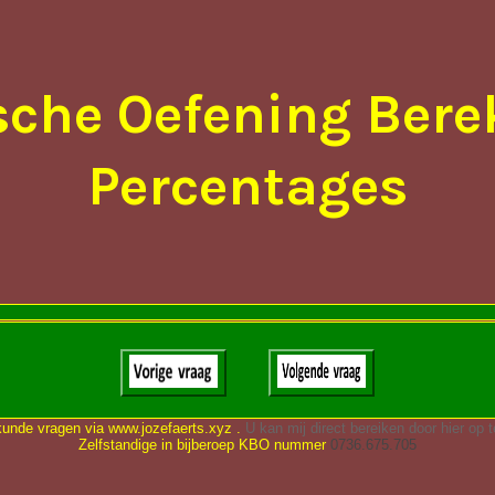
sche Oefening Ber
Percentages
kunde vragen via www.jozefaerts.xyz .
U kan mij direct bereiken door hier op t
Zelfstandige in bijberoep KBO nummer
0736.675.705