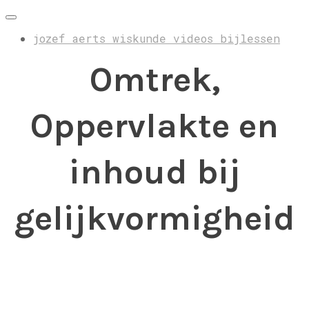
jozef aerts wiskunde videos bijlessen
Omtrek,
Oppervlakte en
inhoud bij
gelijkvormigheid