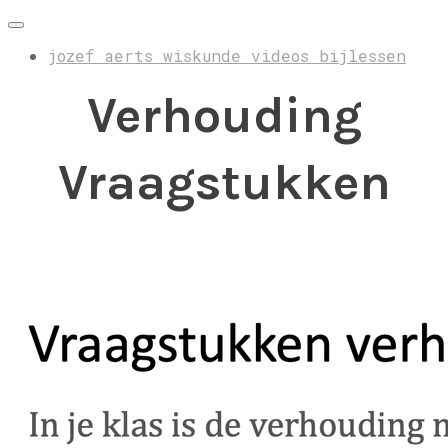
jozef aerts wiskunde videos bijlessen
Verhouding
Vraagstukken