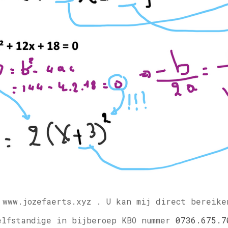
 www.jozefaerts.xyz .
U kan mij direct bereike
elfstandige in bijberoep KBO nummer
0736.675.7