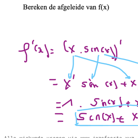
Alle wiskunde vragen via www.jozefaerts.xyz