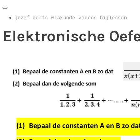
jozef aerts wiskunde videos bijlessen
Elektronische Oef