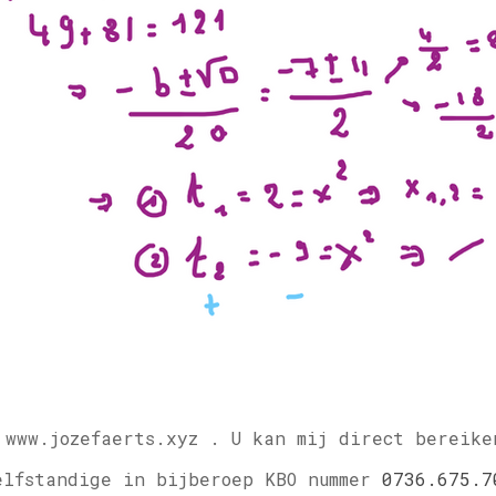
 www.jozefaerts.xyz .
U kan mij direct bereike
elfstandige in bijberoep KBO nummer
0736.675.7