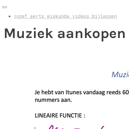
jozef aerts wiskunde videos bijlessen
Muziek aankopen