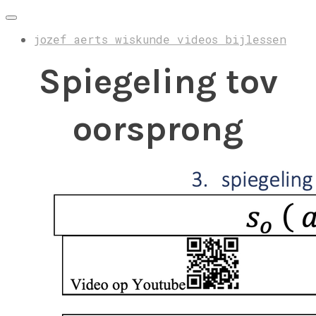
jozef aerts wiskunde videos bijlessen
Spiegeling tov
oorsprong