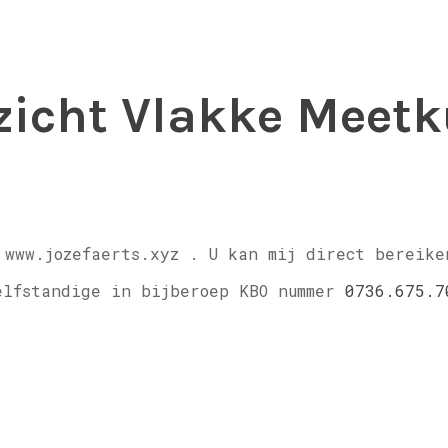
zicht Vlakke Meet
 www.jozefaerts.xyz .
U kan mij direct bereike
elfstandige in bijberoep KBO nummer
0736.675.7