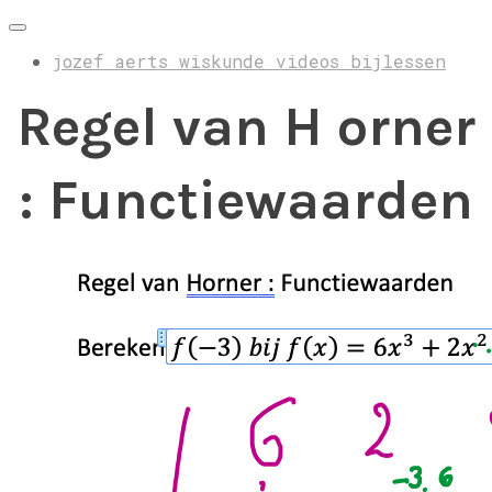
jozef aerts wiskunde videos bijlessen
Regel van H orner
: Functiewaarden