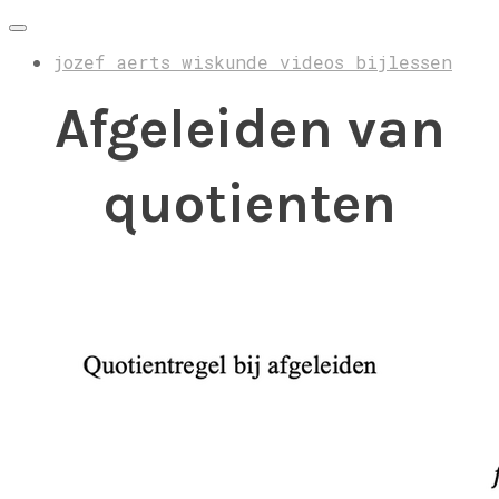
jozef aerts wiskunde videos bijlessen
Afgeleiden van
quotienten