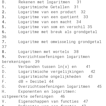
B. Rekenen met logaritmen 31
1.
Logaritmische Getallen 31
2.
Logaritme van een product 32
3.
Logaritme van een quotient 33
4.
Logaritme van een macht 34
5.
Logaritme van som en verschil 35
6.
Logaritme met breuk als grondgetal
36
7.
Logaritme met omwisseling grondgetal
37
8.
Logaritmen met wortels 38
9.
Overzichtsoefeningen logaritmen
berekeningen 39
C. Verbanden tussen ln(x) en
41
D. Logaritmische vergelijkingen 42
E. Logaritmische ongelijkheden 43
F. dB = Decibel 44
G. Overzichtsoefeningen logaritmen 45
H. Exponenten en logaritmen:
uitgewerkte oefeningen 46
V. Eigenschappen van functies 47