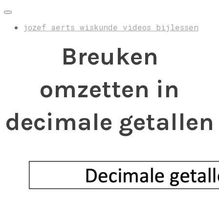
jozef aerts wiskunde videos bijlessen
Breuken
omzetten in
decimale getallen