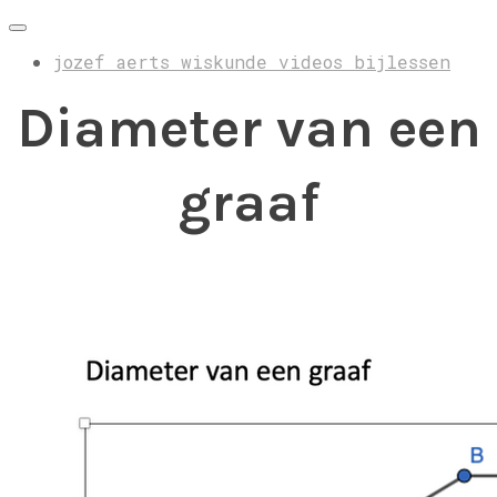
jozef aerts wiskunde videos bijlessen
Diameter van een
graaf