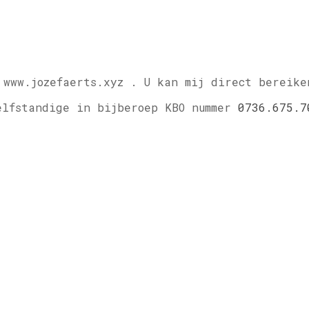
 www.jozefaerts.xyz .
U kan mij direct bereike
elfstandige in bijberoep KBO nummer
0736.675.7