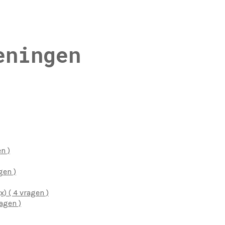
eningen
n )
gen )
) ( 4 vragen )
agen )