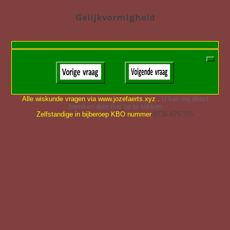
Gelijkvormigheid
Alle wiskunde vragen via www.jozefaerts.xyz .
U kan mij direct
bereiken door hier op te klikken
Zelfstandige in bijberoep KBO nummer
0736.675.705