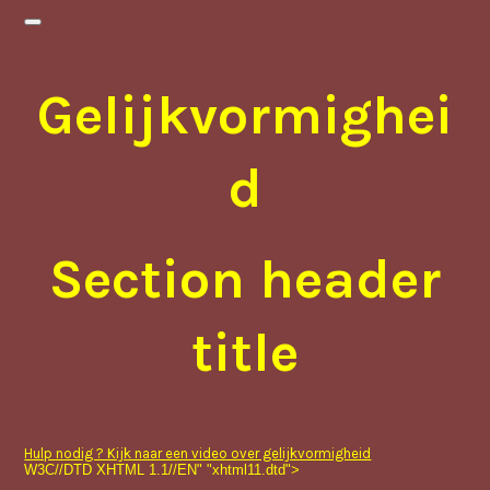
Gelijkvormighei
d
Section header
title
Hulp nodig ? Kijk naar een video over gelijkvormigheid
W3C//DTD XHTML 1.1//EN" "xhtml11.dtd">