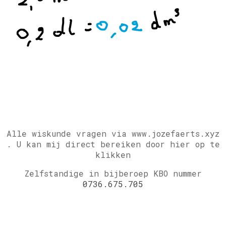
Alle wiskunde vragen via www.jozefaerts.xyz
.
U kan mij direct bereiken door hier op te
klikken
Zelfstandige in bijberoep KBO nummer
0736.675.705