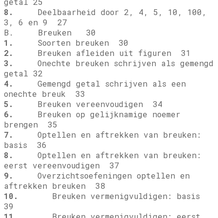
getal 25
8.
Deelbaarheid door 2, 4, 5, 10, 100,
3, 6 en 9 27
B. Breuken 30
1.
Soorten breuken 30
2.
Breuken afleiden uit figuren 31
3.
Onechte breuken schrijven als gemengd
getal 32
4.
Gemengd getal schrijven als een
onechte breuk 33
5.
Breuken vereenvoudigen 34
6.
Breuken op gelijknamige noemer
brengen 35
7.
Optellen en aftrekken van breuken:
basis 36
8.
Optellen en aftrekken van breuken:
eerst vereenvoudigen 37
9.
Overzichtsoefeningen optellen en
aftrekken breuken 38
10.
Breuken vermenigvuldigen: basis
39
11.
Breuken vermenigvuldigen: eerst