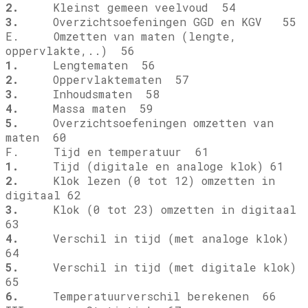
2.
Kleinst gemeen veelvoud 54
3.
Overzichtsoefeningen GGD en KGV 55
E. Omzetten van maten (lengte,
oppervlakte,..) 56
1.
Lengtematen 56
2.
Oppervlaktematen 57
3.
Inhoudsmaten 58
4.
Massa maten 59
5.
Overzichtsoefeningen omzetten van
maten 60
F. Tijd en temperatuur 61
1.
Tijd (digitale en analoge klok) 61
2.
Klok lezen (0 tot 12) omzetten in
digitaal 62
3.
Klok (0 tot 23) omzetten in digitaal
63
4.
Verschil in tijd (met analoge klok)
64
5.
Verschil in tijd (met digitale klok)
65
6.
Temperatuurverschil berekenen 66