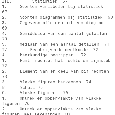
III. Statistiek 67
1.
Soorten variabelen bij statistiek
67
2.
Soorten diagrammen bij statistiek 68
3.
Gegevens afleiden uit een diagram
69
4.
Gemiddelde van een aantal getallen
70
5.
Mediaan van een aantal getallen 71
IV. Beschrijvende meetkunde 72
A. Meetkundige begrippen 72
1.
Punt, rechte, halfrechte en lijnstuk
72
2.
Element van en deel van bij rechten
73
3.
Vlakke figuren herkennen 74
B. Schaal 75
C. Vlakke Figuren 76
1.
Omtrek en oppervlakte van vlakke
figuren 76
2.
Omtrek en oppervlakte van vlakke
figuren: met tekeningen 83