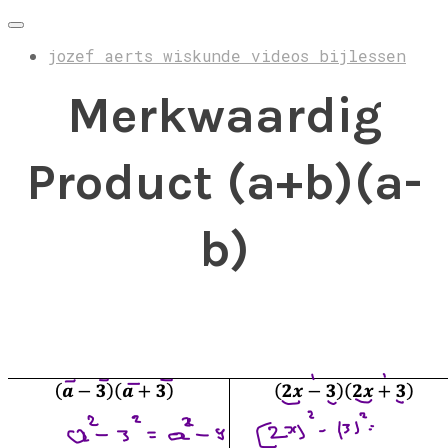
jozef aerts wiskunde videos bijlessen
Merkwaardig
Product (a+b)(a-
b)