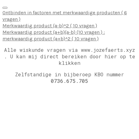
Ontbinden in factoren met merkwaardige producten ( 6
vragen )
Merkwaardig product (a-b)^2 ( 10 vragen )
Merkwaardig product (a+b)(a-b) (10 vragen ) :
merkwaardig product (a+b)^2 ( 10 vragen )
Alle wiskunde vragen via www.jozefaerts.xyz
.
U kan mij direct bereiken door hier op te
klikken
Zelfstandige in bijberoep KBO nummer
0736.675.705