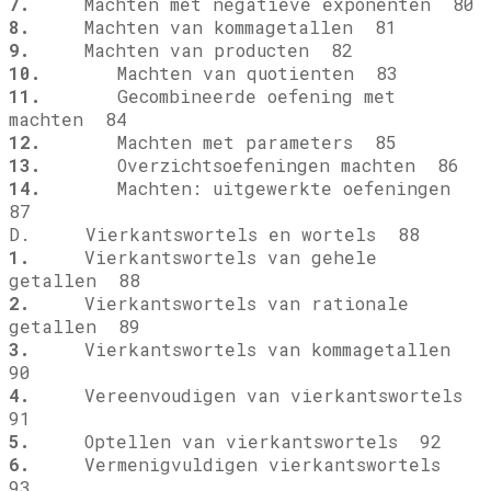
7.
Machten met negatieve exponenten 80
8.
Machten van kommagetallen 81
9.
Machten van producten 82
10.
Machten van quotienten 83
11.
Gecombineerde oefening met
machten 84
12.
Machten met parameters 85
13.
Overzichtsoefeningen machten 86
14.
Machten: uitgewerkte oefeningen
87
D. Vierkantswortels en wortels 88
1.
Vierkantswortels van gehele
getallen 88
2.
Vierkantswortels van rationale
getallen 89
3.
Vierkantswortels van kommagetallen
90
4.
Vereenvoudigen van vierkantswortels
91
5.
Optellen van vierkantswortels 92
6.
Vermenigvuldigen vierkantswortels
93