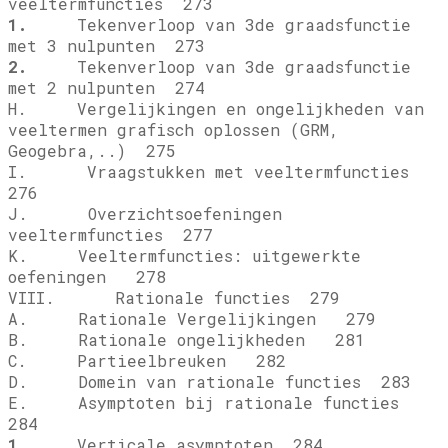
veeltermfuncties 273
1.
Tekenverloop van 3de graadsfunctie
met 3 nulpunten 273
2.
Tekenverloop van 3de graadsfunctie
met 2 nulpunten 274
H. Vergelijkingen en ongelijkheden van
veeltermen grafisch oplossen (GRM,
Geogebra,..) 275
I. Vraagstukken met veeltermfuncties
276
J. Overzichtsoefeningen
veeltermfuncties 277
K. Veeltermfuncties: uitgewerkte
oefeningen 278
VIII. Rationale functies 279
A. Rationale Vergelijkingen 279
B. Rationale ongelijkheden 281
C. Partieelbreuken 282
D. Domein van rationale functies 283
E. Asymptoten bij rationale functies
284
1.
Verticale asymptoten 284