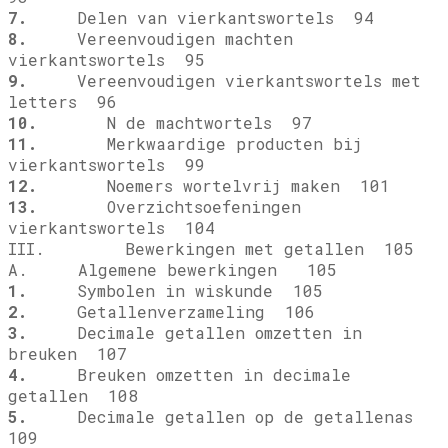
7.
Delen van vierkantswortels 94
8.
Vereenvoudigen machten
vierkantswortels 95
9.
Vereenvoudigen vierkantswortels met
letters 96
10.
N de machtwortels 97
11.
Merkwaardige producten bij
vierkantswortels 99
12.
Noemers wortelvrij maken 101
13.
Overzichtsoefeningen
vierkantswortels 104
III. Bewerkingen met getallen 105
A. Algemene bewerkingen 105
1.
Symbolen in wiskunde 105
2.
Getallenverzameling 106
3.
Decimale getallen omzetten in
breuken 107
4.
Breuken omzetten in decimale
getallen 108
5.
Decimale getallen op de getallenas
109