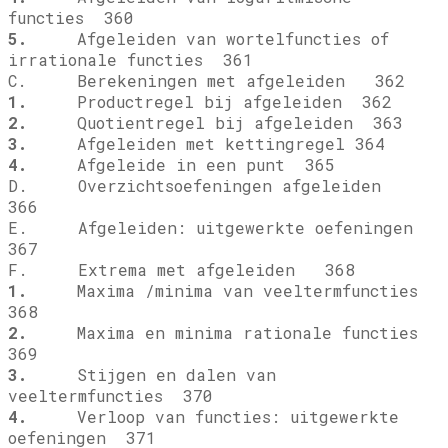
functies 360
5.
Afgeleiden van wortelfuncties of
irrationale functies 361
C. Berekeningen met afgeleiden 362
1.
Productregel bij afgeleiden 362
2.
Quotientregel bij afgeleiden 363
3.
Afgeleiden met kettingregel 364
4.
Afgeleide in een punt 365
D. Overzichtsoefeningen afgeleiden
366
E. Afgeleiden: uitgewerkte oefeningen
367
F. Extrema met afgeleiden 368
1.
Maxima /minima van veeltermfuncties
368
2.
Maxima en minima rationale functies
369
3.
Stijgen en dalen van
veeltermfuncties 370
4.
Verloop van functies: uitgewerkte
oefeningen 371