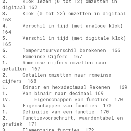
2.
Klok lezen (0 tot 12) omzetten in
digitaal 162
3.
Klok (0 tot 23) omzetten in digitaal
163
4.
Verschil in tijd (met analoge klok)
164
5.
Verschil in tijd (met digitale klok)
165
6.
Temperatuurverschil berekenen 166
K. Romeinse Cijfers 167
1.
Romeinse cijfers omzetten naar
getallen 167
2.
Getallen omzetten naar romeinse
cijfers 168
L. Binair en hexadecimaal Rekenen 169
1.
Van binair naar decimaal 169
IV. Eigenschappen van functies 170
A. Eigenschappen van functies 170
1.
Definitie van een functie 170
2.
Functievoorschrift, waardentabel en
grafiek 171
3.
Elementaire functies 172