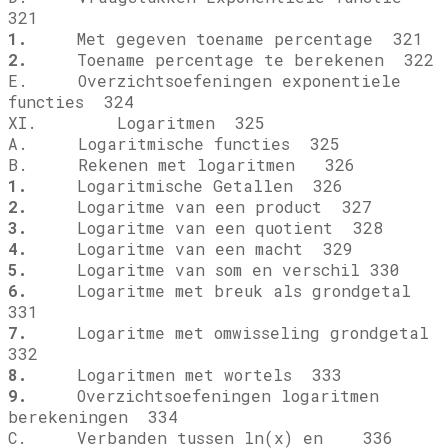
321
1.
Met gegeven toename percentage 321
2.
Toename percentage te berekenen 322
E. Overzichtsoefeningen exponentiele
functies 324
XI. Logaritmen 325
A. Logaritmische functies 325
B. Rekenen met logaritmen 326
1.
Logaritmische Getallen 326
2.
Logaritme van een product 327
3.
Logaritme van een quotient 328
4.
Logaritme van een macht 329
5.
Logaritme van som en verschil 330
6.
Logaritme met breuk als grondgetal
331
7.
Logaritme met omwisseling grondgetal
332
8.
Logaritmen met wortels 333
9.
Overzichtsoefeningen logaritmen
berekeningen 334
C. Verbanden tussen ln(x) en
336