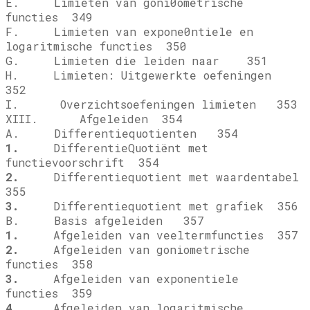
E. Limieten van goni0ometrische
functies 349
F. Limieten van expone0ntiele en
logaritmische functies 350
G. Limieten die leiden naar
351
H. Limieten: Uitgewerkte oefeningen
352
I. Overzichtsoefeningen limieten 353
XIII. Afgeleiden 354
A. Differentiequotienten 354
1.
DifferentieQuotiënt met
functievoorschrift 354
2.
Differentiequotient met waardentabel
355
3.
Differentiequotient met grafiek 356
B. Basis afgeleiden 357
1.
Afgeleiden van veeltermfuncties 357
2.
Afgeleiden van goniometrische
functies 358
3.
Afgeleiden van exponentiele
functies 359
4.
Afgeleiden van logaritmische