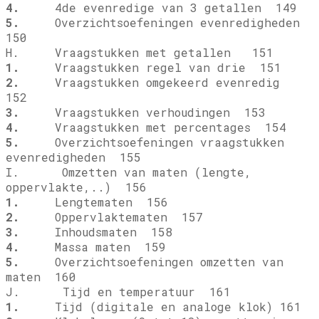
4.
4de evenredige van 3 getallen 149
5.
Overzichtsoefeningen evenredigheden
150
H. Vraagstukken met getallen 151
1.
Vraagstukken regel van drie 151
2.
Vraagstukken omgekeerd evenredig
152
3.
Vraagstukken verhoudingen 153
4.
Vraagstukken met percentages 154
5.
Overzichtsoefeningen vraagstukken
evenredigheden 155
I. Omzetten van maten (lengte,
oppervlakte,..) 156
1.
Lengtematen 156
2.
Oppervlaktematen 157
3.
Inhoudsmaten 158
4.
Massa maten 159
5.
Overzichtsoefeningen omzetten van
maten 160
J. Tijd en temperatuur 161
1.
Tijd (digitale en analoge klok) 161