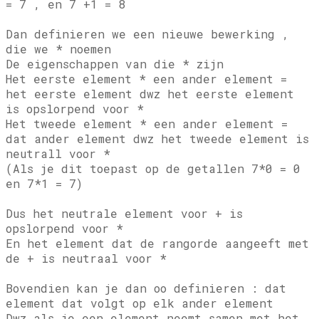
= 7 , en 7 +1 = 8
Dan definieren we een nieuwe bewerking ,
die we * noemen
De eigenschappen van die * zijn
Het eerste element * een ander element =
het eerste element dwz het eerste element
is opslorpend voor *
Het tweede element * een ander element =
dat ander element dwz het tweede element is
neutrall voor *
(Als je dit toepast op de getallen 7*0 = 0
en 7*1 = 7)
Dus het neutrale element voor + is
opslorpend voor *
En het element dat de rangorde aangeeft met
de + is neutraal voor *
Bovendien kan je dan oo definieren : dat
element dat volgt op elk ander element
Dwz als je een element neemt samen met het