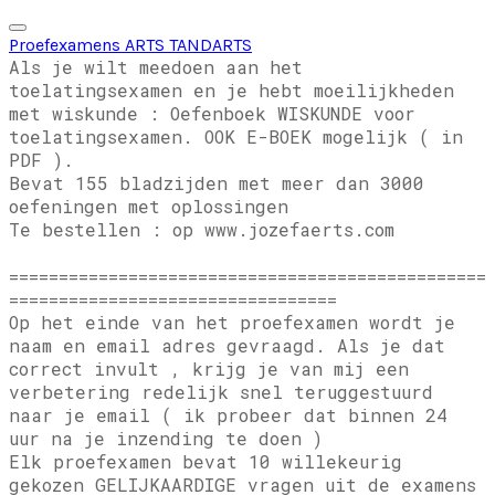
Proefexamens ARTS TANDARTS
Als je wilt meedoen aan het
toelatingsexamen en je hebt moeilijkheden
met wiskunde : Oefenboek WISKUNDE voor
toelatingsexamen.
OOK E-BOEK mogelijk ( in
PDF ).
Bevat 155 bladzijden met meer dan 3000
oefeningen met oplossingen
Te bestellen : op www.jozefaerts.com
================================================
=================================
Op het einde van het proefexamen wordt je
naam en email adres gevraagd. Als je dat
correct invult , krijg je van mij een
verbetering redelijk snel teruggestuurd
naar je email ( ik probeer dat binnen 24
uur na je inzending te doen )
Elk proefexamen bevat 10 willekeurig
gekozen GELIJKAARDIGE vragen uit de examens