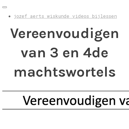
jozef aerts wiskunde videos bijlessen
Vereenvoudigen
van 3 en 4de
machtswortels