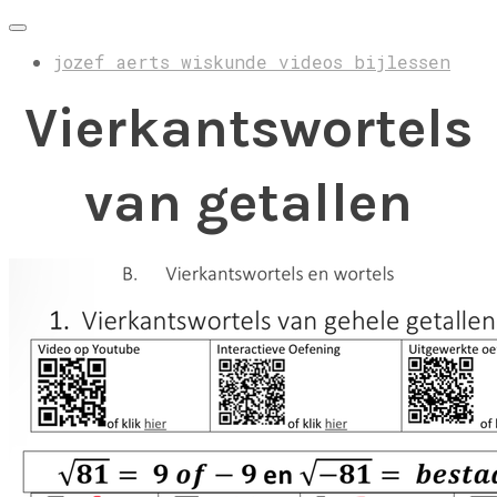
jozef aerts wiskunde videos bijlessen
Vierkantswortels
van getallen